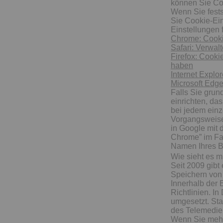
können Sie Coo
Wenn Sie fest
Sie Cookie-Ein
Einstellungen 
Chrome: Cooki
Safari: Verwal
Firefox: Cooki
haben
Internet Explo
Microsoft Edg
Falls Sie grun
einrichten, da
bei jedem einz
Vorgangsweise 
in Google mit 
Chrome” im Fa
Namen Ihres Br
Wie sieht es 
Seit 2009 gibt
Speichern von 
Innerhalb der 
Richtlinien. I
umgesetzt. Sta
des Telemedie
Wenn Sie mehr