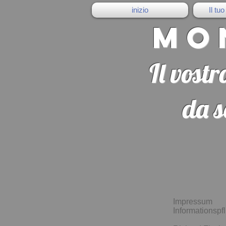
inizio
Il tu
Mo
Il vost
da s
Impressum
Informationspfl