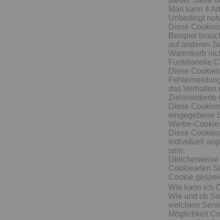
dieser Stelle 
Man kann 4 Ar
Unbedingt not
Diese Cookies 
Beispiel brauc
auf anderen Se
Warenkorb nich
Funktionelle 
Diese Cookies
Fehlermeldung
das Verhalten
Zielorientierte
Diese Cookies 
eingegebene St
Werbe-Cookie
Diese Cookies
individuell an
sein.
Üblicherweise 
Cookiearten Si
Cookie gespeic
Wie kann ich 
Wie und ob Si
welchem Servi
Möglichkeit Co