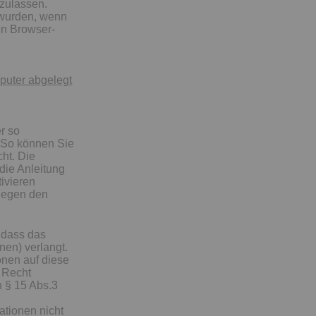
 zulassen.
 wurden, wenn
en Browser-
puter abgelegt
r so
. So können Sie
ht. Die
die Anleitung
ivieren
gegen den
, dass das
nen) verlangt.
onen auf diese
s Recht
n § 15 Abs.3
tionen nicht