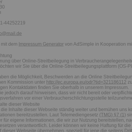
er
130
n
151-44252219
o@mail.de
t mit dem
Impressum Generator
von AdSimple in Kooperation m
chtung
ung über Online-Streitbeilegung in Verbraucherangelegenhei
chten wir Sie über die Online-Streitbeilegungsplattform (OS-Pl
ben die Möglichkeit, Beschwerden an die Online Streitbeilegun
hen Kommission unter
http://ec.europa.eu/odr?tid=321186112
zu
igen Kontaktdaten finden Sie oberhalb in unserem Impressum.
 jedoch darauf hinweisen, dass wir nicht bereit oder verpflichte
gsverfahren vor einer Verbraucherschlichtungsstelle teilzunehm
halte dieser Website
 die Inhalte dieser Webseite ständig weiter und bemühen uns k
mationen bereitzustellen. Laut Telemediengesetz
(TMG) §7 (1)
sin
r für eigene Informationen, die wir zur Nutzung bereitstellen, n
setzen verantwortlich. Leider können wir keine Haftung für die 
uf dieser Webseite übernehmen, speziell für jene die seitens Drit