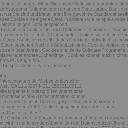
iteneinstellungen. Wenn Sie unsere Seite wieder aufrufen, überm
userbezogenen“ Informationen an unsere Seite zurück. Dank de
, wer Sie sind und bietet Ihnen Ihre gewohnte Standardeinstell
edes Cookie eine eigene Datei, in anderen wie beispielsweise F
n einer einzigen Datei gespeichert.
 Erstanbieter Cookies als auch Drittanbieter-Cookies. Erstanbi
von unserer Seite erstellt, Drittanbieter-Cookies werden von Par
 Google Analytics) erstellt. Jedes Cookie ist individuell zu bew
Daten speichert. Auch die Ablaufzeit eines Cookies variiert von
n zu ein paar Jahren. Cookies sind keine Software-Programme 
rojaner oder andere „Schädlinge“. Cookies können auch nicht au
Ihres PCs zugreifen.
 Beispiel Cookie-Daten aussehen:
ahre
nterscheidung der Webseitenbesucher
r Wert: GA1.2.1326744211.152321186112
llte folgende Mindestgrößen unterstützen:
l mindestens 4096 Bytes enthalten können
llen mindestens 50 Cookies gespeichert werden können
len mindestens 3000 Cookies gespeichert werden können
von Cookies gibt es?
che Cookies wir im Speziellen verwenden, hängt von den verw
d wird in der folgenden Abschnitten der Datenschutzerklärung g