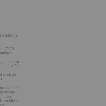
it
warkly.de
ten (ODR-
attform)
gsplattform
 richten. Die
t sind, an
en.
orrekte und
d wir als
ach den
Korrektheit
ter