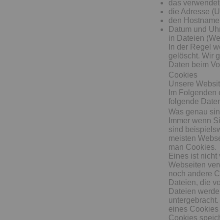
das verwendet
die Adresse (U
den Hostname 
Datum und Uhr
in Dateien (We
In der Regel 
gelöscht. Wir 
Daten beim Vo
Cookies
Unsere Websit
Im Folgenden e
folgende Daten
Was genau si
Immer wenn Si
sind beispiels
meisten Websei
man Cookies.
Eines ist nicht
Webseiten ver
noch andere C
Dateien, die v
Dateien werden
untergebracht.
eines Cookies 
Cookies speic