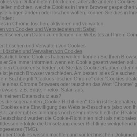
kies von Drittanbietern blockieren, aber alle anderen Cookies
stellen möchten, welche Cookies in Ihrem Browser gespeichert
stellungen ändern oder löschen wollen, können Sie dies in Ihr
finden:
es in Chrome löschen, aktivieren und verwalten
ten von Cookies und Websitedaten mit Safari
es löschen, um Daten zu entfernen, die Websites auf Ihrem Com
rer: Löschen und Verwalten von Cookies
e: Löschen und Verwalten von Cookies
dsätzlich keine Cookies haben wollen, können Sie Ihren Browse
ss er Sie immer informiert, wenn ein Cookie gesetzt werden soll
elnen Cookie entscheiden, ob Sie das Cookie erlauben oder nic
ist je nach Browser verschieden. Am besten ist es Sie suchen 
dem Suchbegriff “Cookies löschen Chrome” oder “Cookies deakt
lle eines Chrome Browsers oder tauschen das Wort “Chrome” 
owsers, z.B. Edge, Firefox, Safari aus.
mit meinem Datenschutz aus?
 es die sogenannten „Cookie-Richtlinien“. Darin ist festgehalten
Cookies eine Einwilligung des Website-Besuchers (also von Ih
EU-Länder gibt es allerdings noch sehr unterschiedliche Reakti
n Deutschland wurden die Cookie-Richtlinien nicht als nationale
ttdessen erfolgte die Umsetzung dieser Richtlinie weitgehend i
ngesetzes (TMG).
 über Cookies wissen möchten und vor technischen Dokumenta