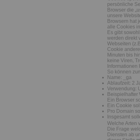
persönliche Se
Browser die „
unsere Website
Browsern hat j
alle Cookies i
Es gibt sowohl
werden direkt 
Webseiten (z.B.
Cookie andere 
Minuten bis hi
keine Viren, T
Informationen 
So können zum
Name: _ga
Ablaufzeit: 2 J
Verwendung: U
Beispielhafte
Ein Browser so
Ein Cookie sol
Pro Domain so
Insgesamt sol
Welche Arten 
Die Frage wel
Diensten ab un