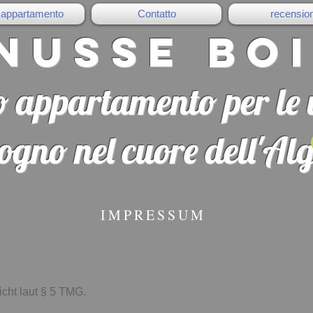
o appartamento
Contatto
recension
nusse Boi
ro appartamento per le
ogno nel cuore dell'Al
IMPRESSUM
icht laut § 5 TMG.