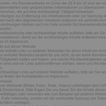
wurden. Als Diensteanbieter im Sinne der §§ 8 bis 10 sind wir nich
übermittelten oder gespeicherten Informationen zu überwachen
orschen, die auf eine rechtswidrige Tätigkeit hinweisen.
chtungen zur Entfernung von Informationen oder zur Sperrung 
nen nach den allgemeinen Gesetzen aufgrund von gerichtlichen
nordnungen bleiben auch im Falle unserer Nichtverantwortlich
berührt.
roblematische oder rechtswidrige Inhalte auffallen, bitte wir Sie
ntaktieren, damit wir die rechtswidrigen Inhalte entfernen kön
ten im Impressum.
nks auf dieser Website
e enthält Links zu anderen Webseiten für deren Inhalt wir nicht
ür verlinkte Websites besteht für uns nicht, da wir keine Kenntni
 Tätigkeiten hatten und haben, uns solche Rechtswidrigkeiten a
len sind und wir Links sofort entfernen würden, wenn uns Rechts
n.
htswidrige Links auf unserer Website auffallen, bitte wir Sie un
Sie finden die Kontaktdaten im Impressum.
hinweis
ieser Webseite (Bilder, Fotos, Texte, Videos) unterliegen dem Ur
 Deutschland. Bitte fragen Sie uns bevor Sie die Inhalte diese
rvielfältigen oder verwerten wie zum Beispiel auf anderen Websi
n. Falls notwendig, werden wir die unerlaubte Nutzung von Teilen
echtlich verfolgen.