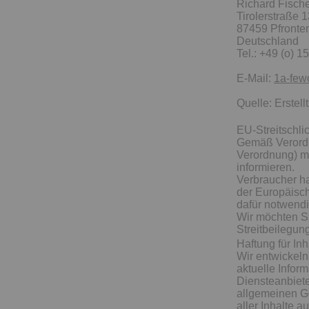
Richard Fisch
Tirolerstraße 
87459 Pfronte
Deutschland
Tel.: +49 (o) 
E-Mail:
1a-few
Quelle: Erstell
EU-Streitschli
Gemäß Verordn
Verordnung) mö
informieren.
Verbraucher ha
der Europäisc
dafür notwend
Wir möchten Sie
Streitbeilegun
Haftung für In
Wir entwickeln
aktuelle Infor
Diensteanbiete
allgemeinen Ge
aller Inhalte a