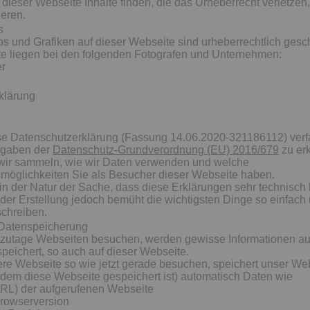
 dieser Webseite Inhalte finden, die das Urheberrecht verletzen, 
ieren.
s
tos und Grafiken auf dieser Webseite sind urheberrechtlich gesch
te liegen bei den folgenden Fotografen und Unternehmen:
er
klärung
se Datenschutzerklärung (Fassung 14.06.2020-321186112) verf
rgaben der
Datenschutz-Grundverordnung (EU) 2016/679
zu erk
 wir sammeln, wie wir Daten verwenden und welche
möglichkeiten Sie als Besucher dieser Webseite haben.
s in der Natur der Sache, dass diese Erklärungen sehr technisch 
der Erstellung jedoch bemüht die wichtigsten Dinge so einfach 
schreiben.
Datenspeicherung
zutage Webseiten besuchen, werden gewisse Informationen au
speichert, so auch auf dieser Webseite.
re Webseite so wie jetzt gerade besuchen, speichert unser We
dem diese Webseite gespeichert ist) automatisch Daten wie
URL) der aufgerufenen Webseite
rowserversion