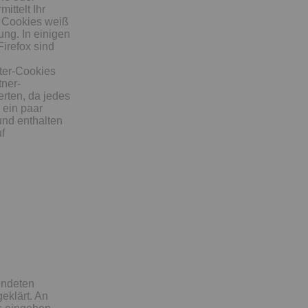
ittelt Ihr
r Cookies weiß
ung. In einigen
irefox sind
eter-Cookies
tner-
erten, da jedes
 ein paar
und enthalten
f
endeten
eklärt. An