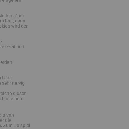
s eingehen.
tellen. Zum
rb legt, dann
okies wird der
e
adezeit und
werden
m User
 sehr nervig
elche dieser
ch in einem
gig von
er die
n. Zum Beispiel