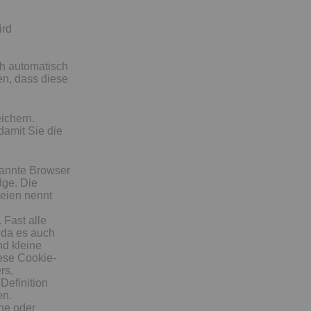
ird
h automatisch
en, dass diese
ichern.
damit Sie die
kannte Browser
dge. Die
teien nennt
 Fast alle
da es auch
d kleine
ese Cookie-
rs,
Definition
en.
he oder