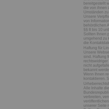
bereitgestellt 
die von ihnen 
Umständen zu f
Unsere Verpfli
von Informatio
behördlichen A
§§ 8 bis 10 un
Sollten Ihnen p
umgehend zu ko
die Kontaktda
Haftung für Li
Unsere Webseit
sind. Haftung f
rechtswidriger
nicht aufgefal
bekannt werde
Wenn Ihnen rec
kontaktieren. 
Urheberrechts
Alle Inhalte d
Bundesrepublik
verbreiten, ve
veröffentliche
unserer Seite r