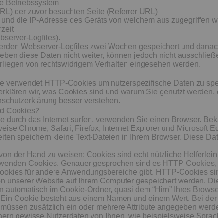
e Betriebssystem
RL) der zuvor besuchten Seite (Referrer URL)
und die IP-Adresse des Geräts von welchem aus zugegriffen w
zeit
bserver-Logfiles).
werden Webserver-Logfiles zwei Wochen gespeichert und danac
geben diese Daten nicht weiter, können jedoch nicht ausschließ
rliegen von rechtswidrigem Verhalten eingesehen werden.
e verwendet HTTP-Cookies um nutzerspezifische Daten zu spe
rklären wir, was Cookies sind und warum Sie genutzt werden, 
schutzerklärung besser verstehen.
nd Cookies?
e durch das Internet surfen, verwenden Sie einen Browser. Be
weise Chrome, Safari, Firefox, Internet Explorer und Microsoft E
ten speichern kleine Text-Dateien in Ihrem Browser. Diese Da
 von der Hand zu weisen: Cookies sind echt nützliche Helferlein.
wenden Cookies. Genauer gesprochen sind es HTTP-Cookies, 
ookies für andere Anwendungsbereiche gibt. HTTP-Cookies sin
on unserer Website auf Ihrem Computer gespeichert werden. Di
 automatisch im Cookie-Ordner, quasi dem “Hirn” Ihres Browse
 Ein Cookie besteht aus einem Namen und einem Wert. Bei der 
müssen zusätzlich ein oder mehrere Attribute angegeben werd
hern gewisse Nutzerdaten von Ihnen, wie beispielsweise Sprac