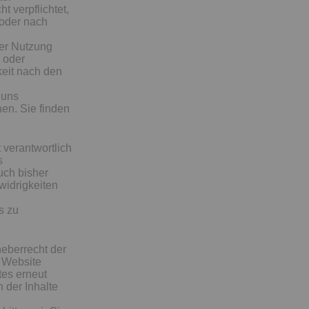
t verpflichtet,
 oder nach
der Nutzung
 oder
keit nach den
 uns
nen. Sie finden
 verantwortlich
s
uch bisher
widrigkeiten
s zu
heberrecht der
r Website
tes erneut
 der Inhalte