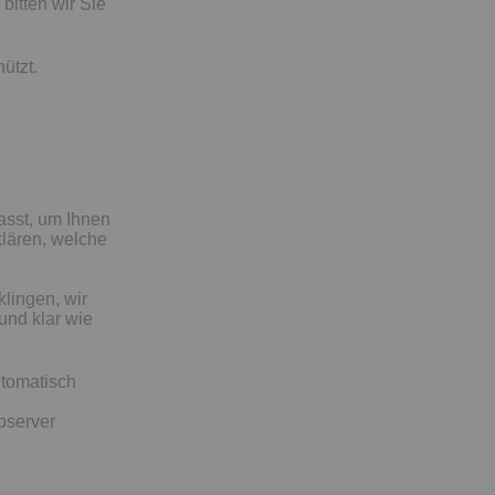
bitten wir Sie
ützt.
asst, um Ihnen
lären, welche
klingen, wir
und klar wie
tomatisch
bserver