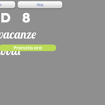
i
blog
d 8
 vacanze
govia
Prenota ora