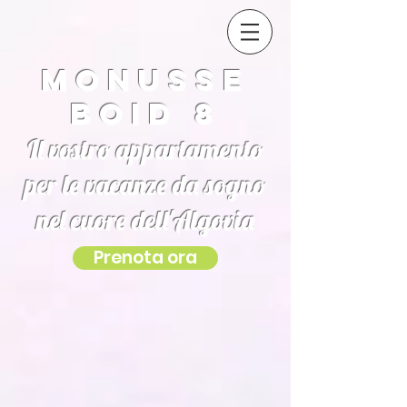
Monusse
Boid 8
Il vostro appartamento
per le vacanze da sogno
nel cuore dell'Algovia
Prenota ora