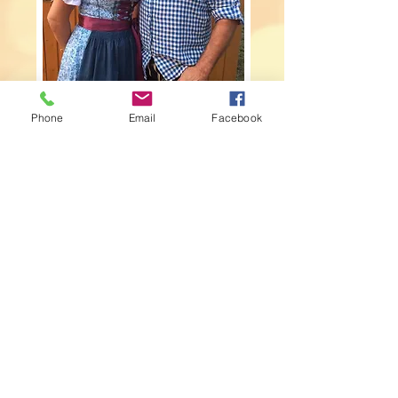
Phone
Email
Facebook
Im Urlaub Zuhause!
Ihre Gastgeber sind
Iris & Richard
Impressum
Datenschutz
AGB
© 2020 by traumferienwohnung-pfronten.de