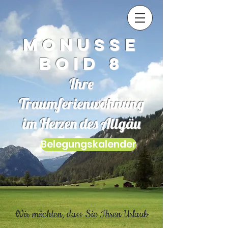
Monusse
Boid 8
Ihre
Traumferienwohnung
im Herzen des Allgäu
Belegungskalender
Wir möchten, dass Sie Ihren Urlaub