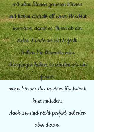
mit allen Sinnen geniesen können
und haben deshalb all unser Herzblut
investiert, damit es Ihnen ab der
ersten Minute an nichts fehlt.
Sollten Sie Wünsche oder
Anregungen haben, so würden wir uns
freuen,
wenn Sie uns das in einer Nachricht
kurz mitteilen.
Auch wir sind nicht perfekt, arbeiten
aber daran.